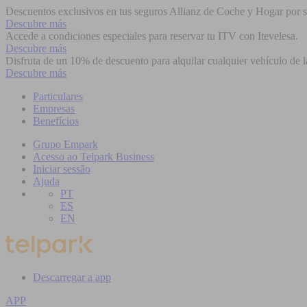
Descuentos exclusivos en tus seguros Allianz de Coche y Hogar por se
Descubre más
Accede a condiciones especiales para reservar tu ITV con Itevelesa.
Descubre más
Disfruta de un 10% de descuento para alquilar cualquier vehículo de l
Descubre más
Particulares
Empresas
Benefícios
Grupo Empark
Acesso ao Telpark Business
Iniciar sessão
Ajuda
PT
ES
EN
Descarregar a app
APP