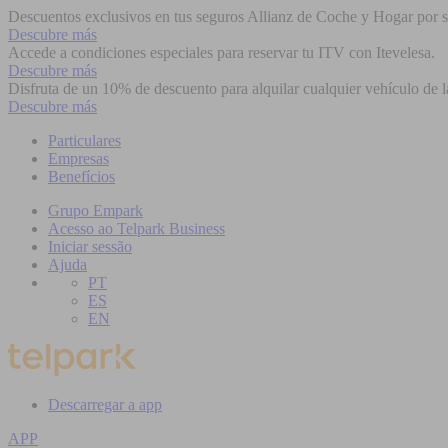
Descuentos exclusivos en tus seguros Allianz de Coche y Hogar por se
Descubre más
Accede a condiciones especiales para reservar tu ITV con Itevelesa.
Descubre más
Disfruta de un 10% de descuento para alquilar cualquier vehículo de l
Descubre más
Particulares
Empresas
Benefícios
Grupo Empark
Acesso ao Telpark Business
Iniciar sessão
Ajuda
PT
ES
EN
Descarregar a app
APP