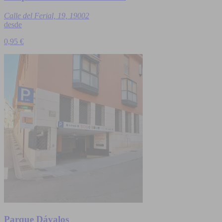
Calle del Ferial, 19, 19002
desde
0,95 €
Parque Dávalos