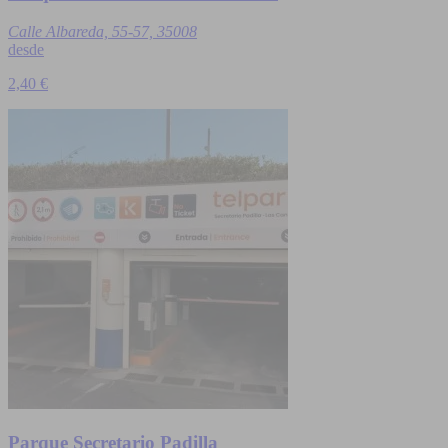
Calle Albareda, 55-57, 35008
desde
2,40 €
Parque Secretario Padilla