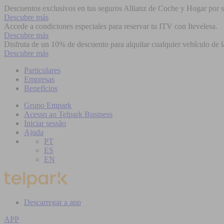
Descuentos exclusivos en tus seguros Allianz de Coche y Hogar por se
Descubre más
Accede a condiciones especiales para reservar tu ITV con Itevelesa.
Descubre más
Disfruta de un 10% de descuento para alquilar cualquier vehículo de l
Descubre más
Particulares
Empresas
Benefícios
Grupo Empark
Acesso ao Telpark Business
Iniciar sessão
Ajuda
PT
ES
EN
Descarregar a app
APP