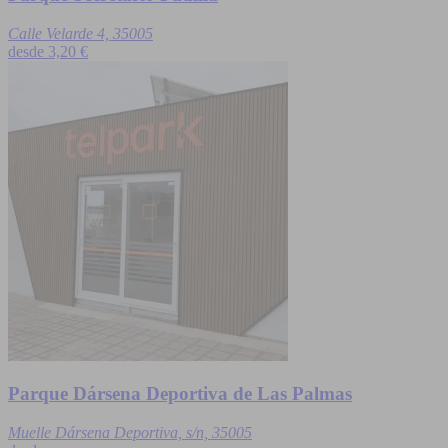
Calle Velarde 4, 35005
desde
3,20 €
Parque Dársena Deportiva de Las Palmas
Muelle Dársena Deportiva, s/n, 35005