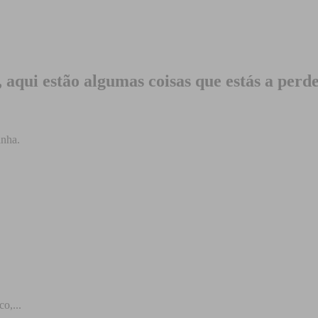
, aqui estão algumas coisas que estás a perd
anha.
.
o,...