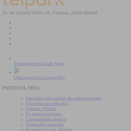
Av. del General Perón 36, 1ª planta, 28020 Madrid.
Disponível em
Apple Store
Disponível em
Google Play
PARTICULARES
Encontra o teu parque de estacionamento
Estaciona na zona azul
Cidades Telpark
Os nossos produtos
Carregamento elétrico
Promoções especiais
Esclarece as tuas dúvidas