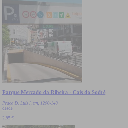
Parque Mercado da Ribeira - Cais do Sodré
Praça D. Luís I, s/n, 1200-148
desde
2,85 €