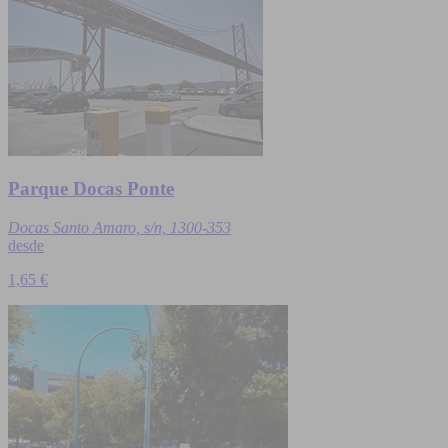
Parque Docas Ponte
Docas Santo Amaro, s/n, 1300-353
desde
1,65 €