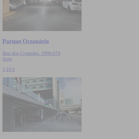
Parque Oceanário
Rua dos Cruzados, 1990-074
from
3,10 €