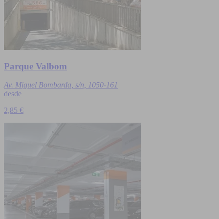
Parque Valbom
Av. Miguel Bombarda, s/n, 1050-161
desde
2,85 €