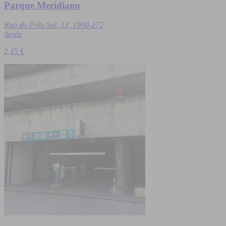
Parque Meridiano
Rua do Pólo Sul, 13, 1990-272
desde
2,15 €