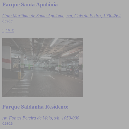
Parque Santa Apolónia
Gare Marítima de Santa Apolónia, s/n, Cais da Pedra, 1900-264
desde
2,15 €
Parque Saldanha Residence
Av. Fontes Pereira de Melo, s/n, 1050-000
desde