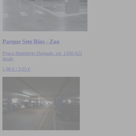
Parque Sete Rios - Zoo
Praça Humberto Delgado, s/n, 1500-423
desde
1,90 € / 3,05 €