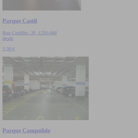
Parque Castil
Rua Castilho, 39, 1250-068
desde
3,30 €
Parque Campolide