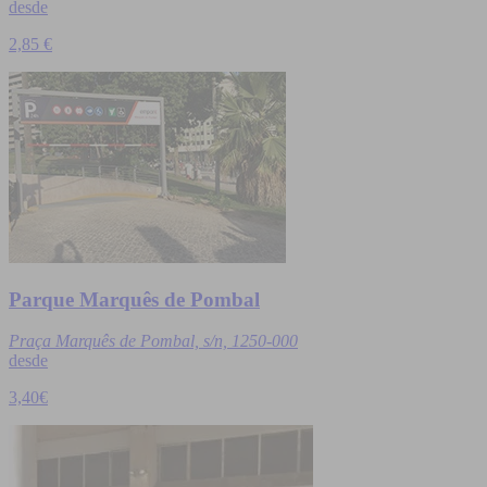
desde
2,85 €
Parque Marquês de Pombal
Praça Marquês de Pombal, s/n, 1250-000
desde
3,40€