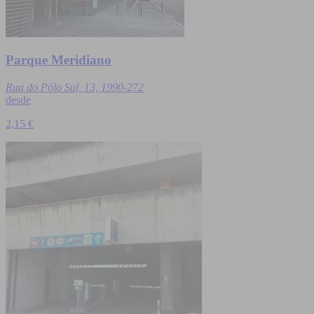
Parque Meridiano
Rua do Pólo Sul, 13, 1990-272
desde
2,15 €