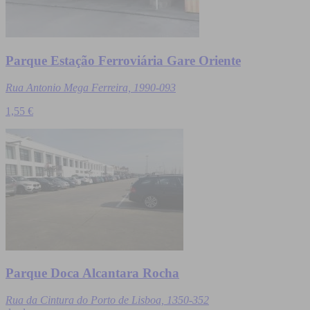
Parque Estação Ferroviária Gare Oriente
Rua Antonio Mega Ferreira, 1990-093
1,55 €
Parque Doca Alcantara Rocha
Rua da Cintura do Porto de Lisboa, 1350-352