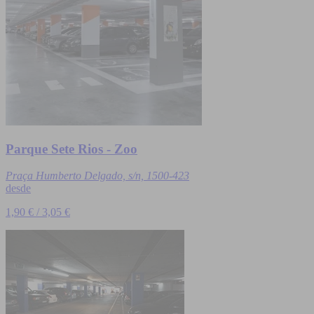
Parque Sete Rios - Zoo
Praça Humberto Delgado, s/n, 1500-423
desde
1,90 € / 3,05 €