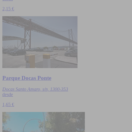
2,15 €
Parque Docas Ponte
Docas Santo Amaro, s/n, 1300-353
desde
1,65 €