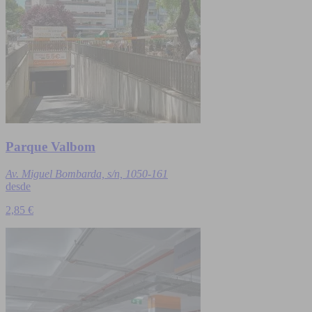
Parque Valbom
Av. Miguel Bombarda, s/n, 1050-161
desde
2,85 €