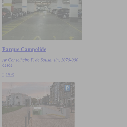
Parque Campolide
Av Conselheiro F. de Sousa, s/n, 1070-000
desde
2,15 €