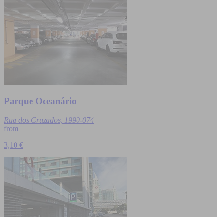
Parque Oceanário
Rua dos Cruzados, 1990-074
from
3,10 €