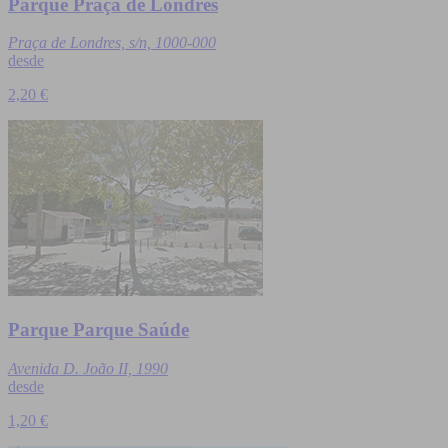
Parque Praça de Londres
Praça de Londres, s/n, 1000-000
desde
2,20 €
Parque Parque Saúde
Avenida D. João II, 1990
desde
1,20 €