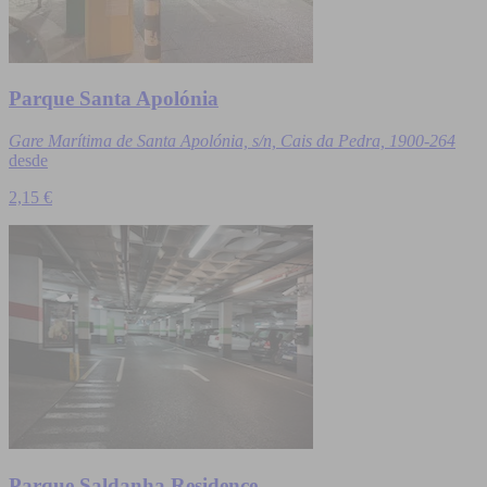
Parque Santa Apolónia
Gare Marítima de Santa Apolónia, s/n, Cais da Pedra, 1900-264
desde
2,15 €
Parque Saldanha Residence