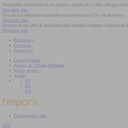
Descuentos exclusivos en tus seguros Allianz de Coche y Hogar por se
Descubre más
Accede a condiciones especiales para reservar tu ITV con Itevelesa.
Descubre más
Disfruta de un 10% de descuento para alquilar cualquier vehículo de l
Descubre más
Particulares
Empresas
Benefícios
Grupo Empark
Acesso ao Telpark Business
Iniciar sessão
Ajuda
PT
ES
EN
Descarregar a app
APP