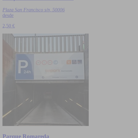
Plaza San Francisco s/n, 50006
desde
2,50 €
Parque Romareda