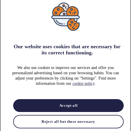
Encontra o teu parque de estacionamento
Estaciona na zona azul
Cidades Telpark
Os nossos produtos
Carregamento elétrico
Promoções especiais
Esclarece as tuas dúvidas
Ofertas de emprego
Our website uses cookies that are necessary for
EMPRESAS
its correct functioning.
Soluções para empresas
We also use cookies to improve our services and offer you
personalized advertising based on your browsing habits. You can
adjust your preferences by clicking on “Settings”. Find more
information from our
cookie policy
.
Sobre nós
Área de investidores
Sustentabilidade
Accept all
Política e privacidade
Política de cookies
Advertência Jurídica
Reject all but those necessary
Centro jurídico
Livro de reclamações