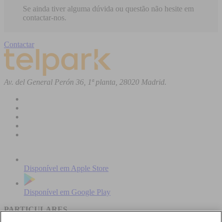
Se ainda tiver alguma dúvida ou questão não hesite em
contactar-nos.
Contactar
Av. del General Perón 36, 1ª planta, 28020 Madrid.
Disponível em
Apple Store
Disponível em
Google Play
PARTICULARES