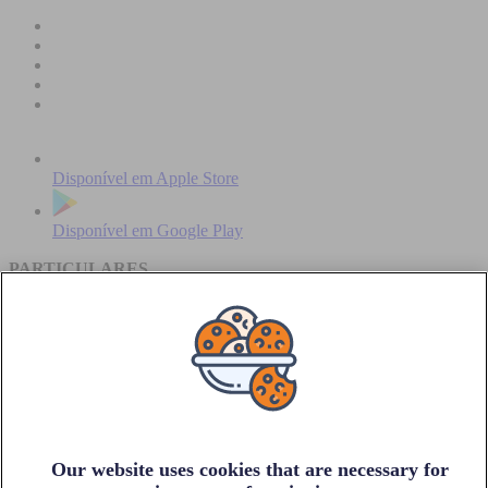
Disponível em
Apple Store
Disponível em
Google Play
PARTICULARES
Encontra o teu parque de estacionamento
Estaciona na zona azul
Cidades Telpark
Os nossos produtos
Carregamento elétrico
Promoções especiais
Esclarece as tuas dúvidas
Ofertas de emprego
Our website uses cookies that are necessary for
EMPRESAS