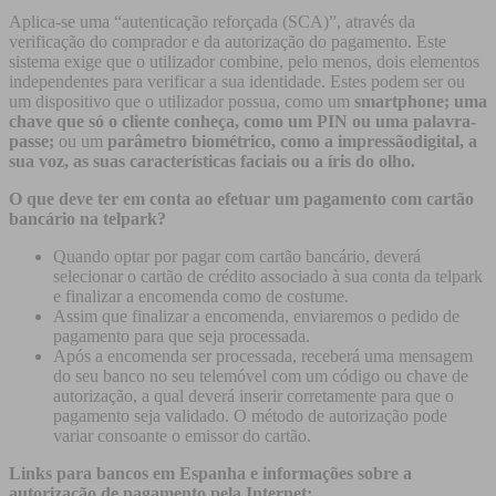
Aplica-se uma “autenticação reforçada (SCA)”, através da
verificação do comprador e da autorização do pagamento. Este
sistema exige que o utilizador combine, pelo menos, dois elementos
independentes para verificar a sua identidade. Estes podem ser ou
um dispositivo que o utilizador possua, como um
smartphone; uma
chave que só o cliente conheça, como um PIN ou uma palavra-
passe;
ou um
parâmetro biométrico, como a impressãodigital, a
sua voz, as suas características faciais ou a íris do olho.
O que deve ter em conta ao efetuar um pagamento com cartão
bancário na telpark?
Quando optar por pagar com cartão bancário, deverá
selecionar o cartão de crédito associado à sua conta da telpark
e finalizar a encomenda como de costume.
Assim que finalizar a encomenda, enviaremos o pedido de
pagamento para que seja processada.
Após a encomenda ser processada, receberá uma mensagem
do seu banco no seu telemóvel com um código ou chave de
autorização, a qual deverá inserir corretamente para que o
pagamento seja validado. O método de autorização pode
variar consoante o emissor do cartão.
Links para bancos em Espanha e informações sobre a
autorização de pagamento pela Internet: