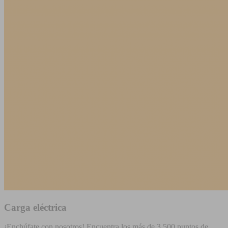
Carga eléctrica
¡Enchúfate con nosotros! Encuentra los más de 3.500 puntos de