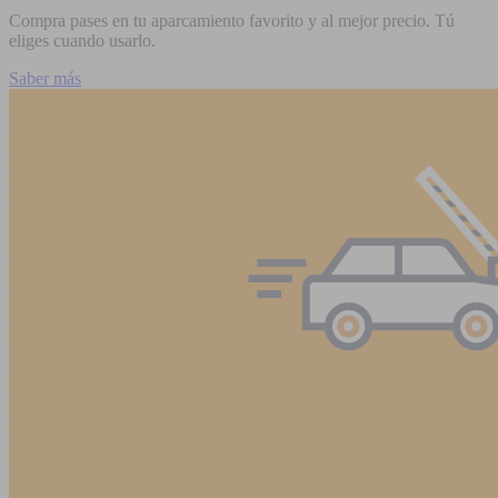
Compra pases en tu aparcamiento favorito y al mejor precio. Tú
eliges cuando usarlo.
Saber más