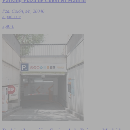
Parking Plaza de Colón en Madrid
Pza. Colón, s/n, 28046
a partir de
2,90 €