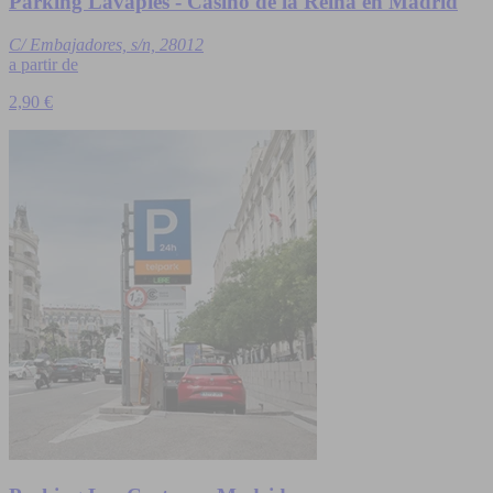
Parking Lavapiés - Casino de la Reina en Madrid
C/ Embajadores, s/n, 28012
a partir de
2,90 €