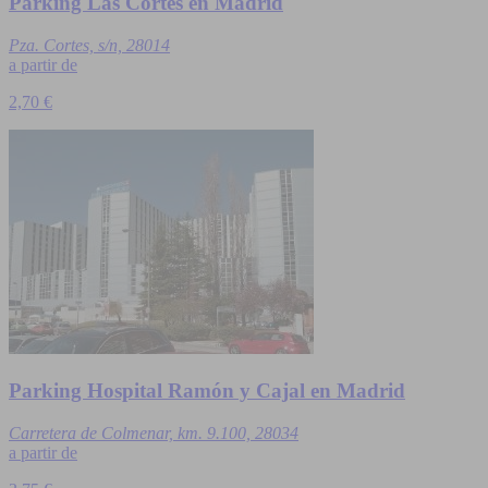
Parking Las Cortes en Madrid
Pza. Cortes, s/n, 28014
a partir de
2,70 €
Parking Hospital Ramón y Cajal en Madrid
Carretera de Colmenar, km. 9.100, 28034
a partir de