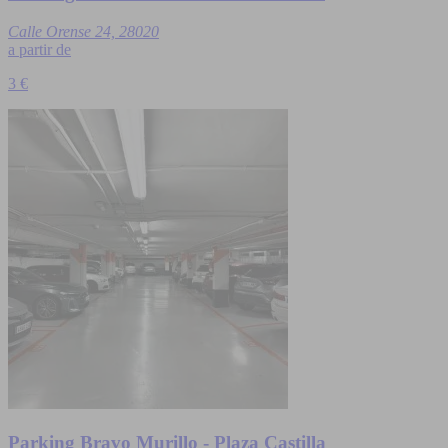
Calle Orense 24, 28020
a partir de
3 €
Parking Bravo Murillo - Plaza Castilla