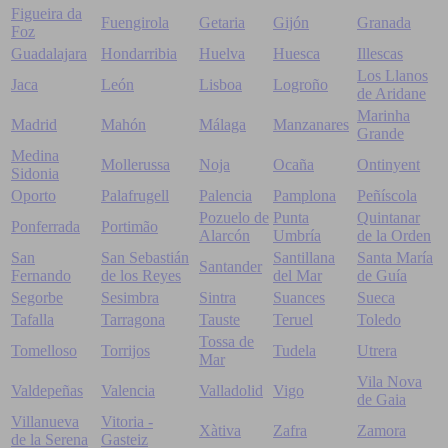
Figueira da
Fuengirola
Getaria
Gijón
Granada
Foz
Guadalajara
Hondarribia
Huelva
Huesca
Illescas
Los Llanos
Jaca
León
Lisboa
Logroño
de Aridane
Marinha
Madrid
Mahón
Málaga
Manzanares
Grande
Medina
Mollerussa
Noja
Ocaña
Ontinyent
Sidonia
Oporto
Palafrugell
Palencia
Pamplona
Peñíscola
Pozuelo de
Punta
Quintanar
Ponferrada
Portimão
Alarcón
Umbría
de la Orden
San
San Sebastián
Santillana
Santa María
Santander
Fernando
de los Reyes
del Mar
de Guía
Segorbe
Sesimbra
Sintra
Suances
Sueca
Tafalla
Tarragona
Tauste
Teruel
Toledo
Tossa de
Tomelloso
Torrijos
Tudela
Utrera
Mar
Vila Nova
Valdepeñas
Valencia
Valladolid
Vigo
de Gaia
Villanueva
Vitoria -
Xàtiva
Zafra
Zamora
de la Serena
Gasteiz