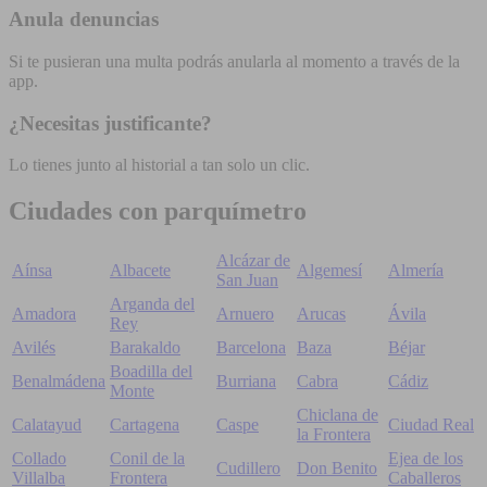
Anula denuncias
Si te pusieran una multa podrás anularla al momento a través de la
app.
¿Necesitas justificante?
Lo tienes junto al historial a tan solo un clic.
Ciudades con parquímetro
Alcázar de
Aínsa
Albacete
Algemesí
Almería
San Juan
Arganda del
Amadora
Arnuero
Arucas
Ávila
Rey
Avilés
Barakaldo
Barcelona
Baza
Béjar
Boadilla del
Benalmádena
Burriana
Cabra
Cádiz
Monte
Chiclana de
Calatayud
Cartagena
Caspe
Ciudad Real
la Frontera
Collado
Conil de la
Ejea de los
Cudillero
Don Benito
Villalba
Frontera
Caballeros