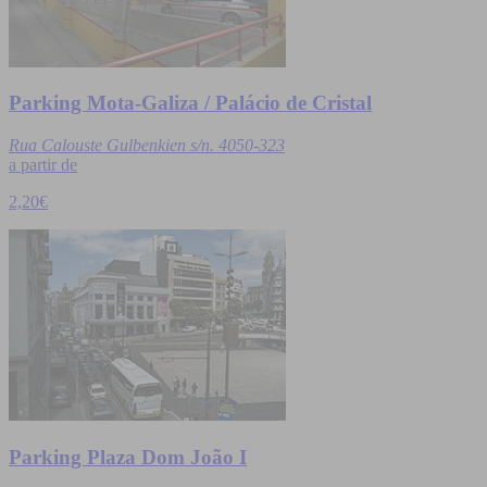
Parking Mota-Galiza / Palácio de Cristal
Rua Calouste Gulbenkien s/n. 4050-323
a partir de
2,20€
Parking Plaza Dom João I