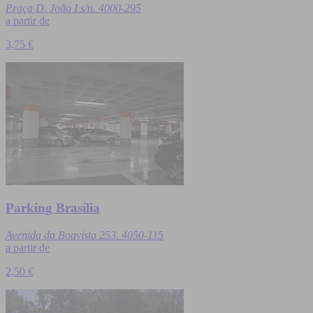
Praça D. João I s/n. 4000-295
a partir de
3,75 €
Parking Brasília
Avenida da Boavista 253. 4050-115
a partir de
2,50 €