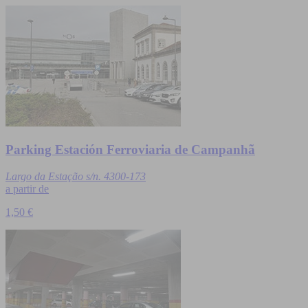
Parking Estación Ferroviaria de Campanhã
Largo da Estação s/n. 4300-173
a partir de
1,50 €