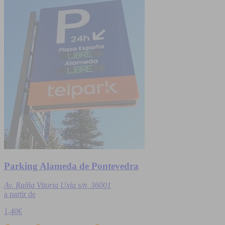
Parking Alameda de Pontevedra
Av. Raíña Vitoria Uxía s/n, 36001
a partir de
1,40€