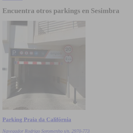
Encuentra otros parkings en Sesimbra
Parking Praia da Califórnia
Navegador Rodrigo Soromenho s/n. 2970-773