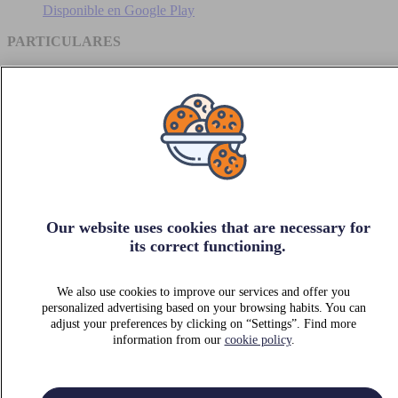
Disponible en
Google Play
PARTICULARES
Encuentra tu parking
Aparcar en zona azul
Ciudades telpark
Nuestros productos
Carga eléctrica
Promociones especiales
Resuelve tus dudas
Ofertas de empleo
EMPRESAS
Our website uses cookies that are necessary for
its correct functioning.
Soluciones para empresas
We also use cookies to improve our services and offer you
personalized advertising based on your browsing habits. You can
adjust your preferences by clicking on “Settings”. Find more
Conócenos
information from our
cookie policy
.
Area inversores
Sostenibilidad
Política de privacidad