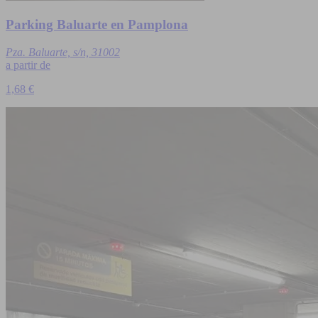
Parking Baluarte en Pamplona
Pza. Baluarte, s/n, 31002
a partir de
1,68 €