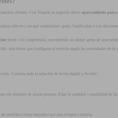
entes?
a muchos clientes. Con Telpark, tu negocio ofrece
aparcamiento para c
 plazas ofrecer y en qué condiciones: gratis, bonificadas o con descue
ción
frente a la competencia, convirtiendo un simple gesto de aparcamie
lo: solo tienes que configurar el servicio según las necesidades de tu ne
cerás. Gestiona toda la solución de forma digital y flexible.
ntes sin disponer de plazas propias. Elige la cantidad y modalidad de ti
de un servicio o como incentivo por una compra o reserva.