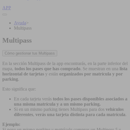
APP
Ayuda
>
Multipass
Multipass
Cómo gestionar tus Multipass
En la sección Multipass de la app encontrarás, en la parte inferior del
mapa,
todos los pases que has comprado
. Se muestran en una
lista
horizontal de tarjetas
y están
organizados por matrícula y por
parking
.
Esto significa que:
En cada tarjeta verás
todos los pases disponibles asociados a
una misma matrícula y a un mismo parking.
Si en un mismo parking tienes Multipass para dos
vehículos
diferentes
,
verás una tarjeta distinta para cada matrícula
.
Ejemplo:
Si para un mismo parking y matrícula compras un Multipass 5 y