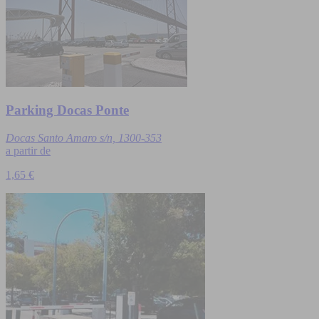
Parking Docas Ponte
Docas Santo Amaro s/n, 1300-353
a partir de
1,65 €