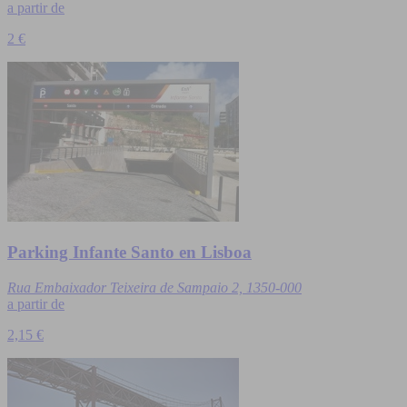
a partir de
2 €
Parking Infante Santo en Lisboa
Rua Embaixador Teixeira de Sampaio 2, 1350-000
a partir de
2,15 €