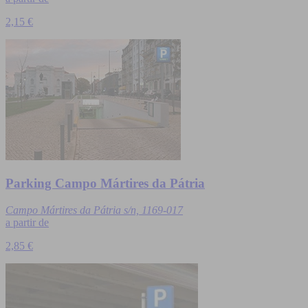
2,15 €
Parking Campo Mártires da Pátria
Campo Mártires da Pátria s/n, 1169-017
a partir de
2,85 €