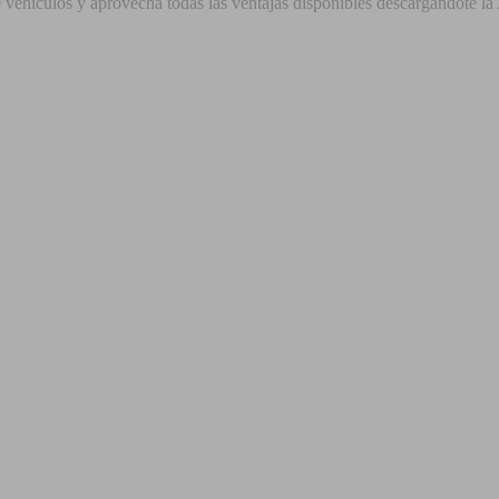
vehículos y aprovecha todas las ventajas disponibles descargándote la