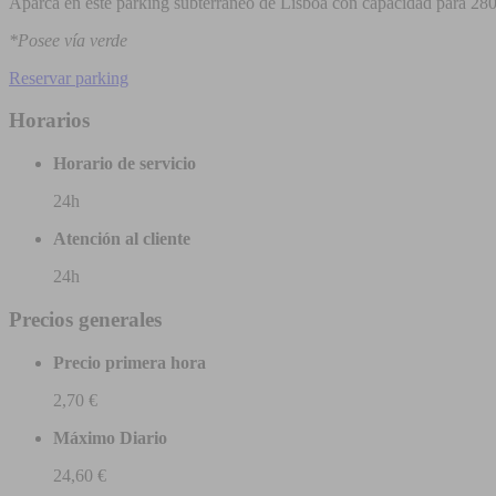
Aparca en este parking subterráneo de Lisboa con capacidad para 280 
*Posee vía verde
Reservar parking
Horarios
Horario de servicio
24h
Atención al cliente
24h
Precios generales
Precio primera hora
2,70 €
Máximo Diario
24,60 €