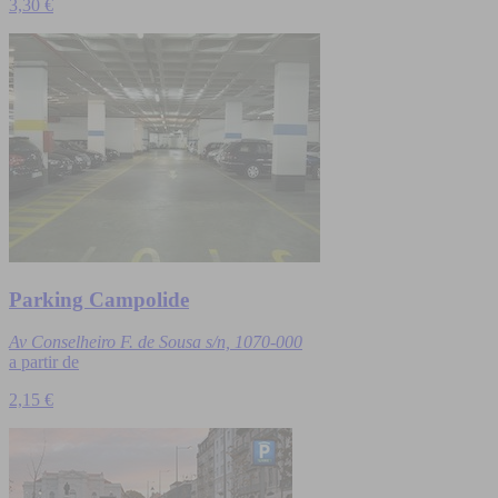
3,30 €
Parking Campolide
Av Conselheiro F. de Sousa s/n, 1070-000
a partir de
2,15 €