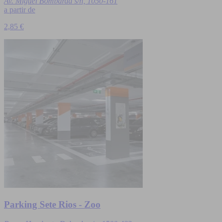
Av. Miguel Bombarda s/n, 1050-161
a partir de
2,85 €
Parking Sete Rios - Zoo