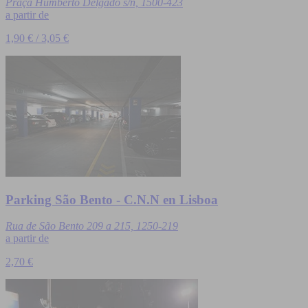
Praça Humberto Delgado s/n, 1500-423
a partir de
1,90 € / 3,05 €
Parking São Bento - C.N.N en Lisboa
Rua de São Bento 209 a 215, 1250-219
a partir de
2,70 €