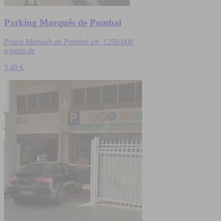
Parking Marquês de Pombal
Praça Marquês de Pombal s/n, 1250-000
a partir de
3,40 €