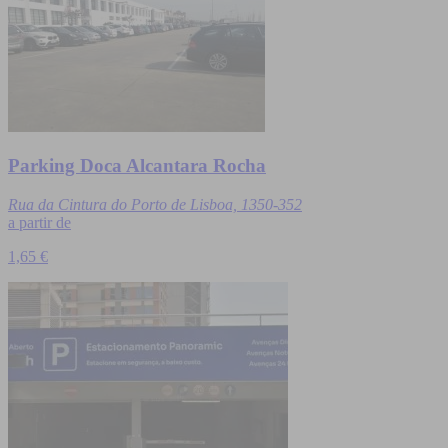
Parking Doca Alcantara Rocha
Rua da Cintura do Porto de Lisboa, 1350-352
a partir de
1,65 €