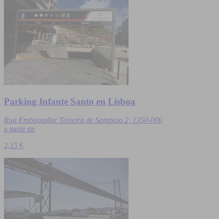
Parking Infante Santo en Lisboa
Rua Embaixador Teixeira de Sampaio 2, 1350-000
a partir de
2,15 €