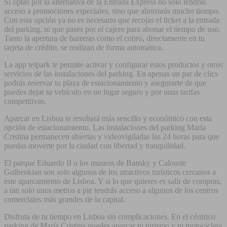
Si optas por la alternativa de la Entrada Express no solo tendrás
acceso a promociones especiales, sino que ahorrarás mucho tiempo.
Con esta opción ya no es necesario que recojas el ticket a la entrada
del parking, ni que pases por el cajero para abonar el tiempo de uso.
Tanto la apertura de barreras como el cobro, directamente en tu
tarjeta de crédito, se realizan de forma automática.
La app telpark te permite activar y configurar estos productos y otros
servicios de las instalaciones del parking. En apenas un par de clics
podrás reservar tu plaza de estacionamiento y asegurarte de que
puedes dejar tu vehículo en un lugar seguro y por unas tarifas
competitivas.
Aparcar en Lisboa te resultará más sencillo y económico con esta
opción de estacionamiento. Las instalaciones del parking María
Cristina permanecen abiertas y videovigiladas las 24 horas para que
puedas moverte por la ciudad con libertad y tranquilidad.
El parque Eduardo II o los museos de Bansky y Calouste
Gulbenkian son solo algunos de los atractivos turísticos cercanos a
este aparcamiento de Lisboa. Y si lo que quieres es salir de compras,
a tan solo unos metros a pie tendrás acceso a algunos de los centros
comerciales más grandes de la capital.
Disfruta de tu tiempo en Lisboa sin complicaciones. En el céntrico
parking de María Cristina puedes aparcar tu turismo y tu motocicleta