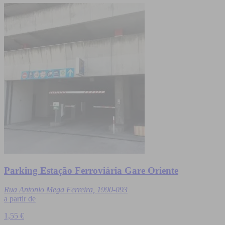
Parking Estação Ferroviária Gare Oriente
Rua Antonio Mega Ferreira, 1990-093
a partir de
1,55 €