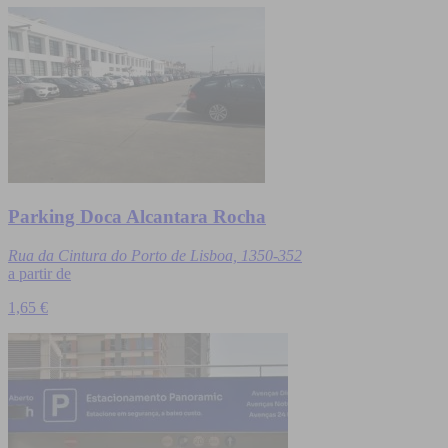
Parking Doca Alcantara Rocha
Rua da Cintura do Porto de Lisboa, 1350-352
a partir de
1,65 €