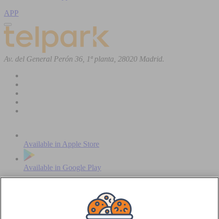
APP
Av. del General Perón 36, 1ª planta, 28020 Madrid.
Available in
Apple Store
Available in
Google Play
INDIVIDUALS
Find your car park
Park in a blue zone